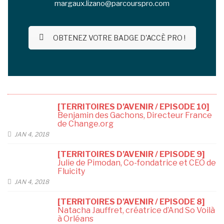
margaux.lizano@parcourspro.com
OBTENEZ VOTRE BADGE D'ACCÈ PRO !
[TERRITOIRES D’AVENIR / EPISODE 10]
Benjamin des Gachons, Directeur France
de Change.org
JAN 4, 2018
[TERRITOIRES D’AVENIR / EPISODE 9]
Julie de Pimodan, Co-fondatrice et CEO de
Fluicity
JAN 4, 2018
[TERRITOIRES D’AVENIR / EPISODE 8]
Natacha Jauffret, créatrice d’And So Voilà
à Orléans