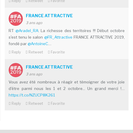
Reply
Retweet
Favorite
FRANCE ATTRACTIVE
3 ans ago
RT
@Aradel_RA
: La richesse des territoires !!! Début octobre
s'est tenu le salon
@FR_Attractive
FRANCE ATTRACTIVE 2019,
fondé par
@AntoineC
…
Reply
Retweet
Favorite
FRANCE ATTRACTIVE
3 ans ago
Vous avez été nombreux à réagir et témoigner de votre joie
d'être parmi nous les 1 et 2 octobre... Un grand merci !…
https://t.co/NZUCP8K261
Reply
Retweet
Favorite