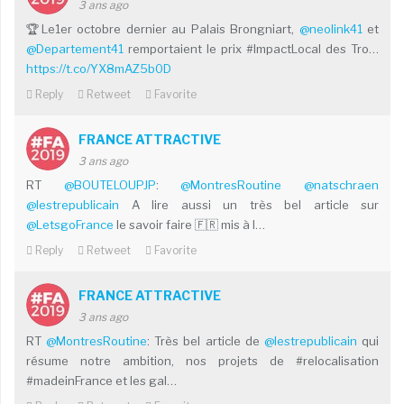
3 ans ago
🏆Le1er octobre dernier au Palais Brongniart,
@neolink41
et
@Departement41
remportaient le prix #ImpactLocal des Tro…
https://t.co/YX8mAZ5b0D
Reply
Retweet
Favorite
FRANCE ATTRACTIVE
3 ans ago
RT
@BOUTELOUPJP
:
@MontresRoutine
@natschraen
@lestrepublicain
A lire aussi un très bel article sur
@LetsgoFrance
le savoir faire 🇫🇷 mis à l…
Reply
Retweet
Favorite
FRANCE ATTRACTIVE
3 ans ago
RT
@MontresRoutine
: Très bel article de
@lestrepublicain
qui
résume notre ambition, nos projets de #relocalisation
#madeinFrance et les gal…