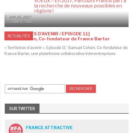
VOEUX – En 2017, Parcours France part à
la recherche de nouveaux possibles en
régions !
JAN 25, 2017
JAN 4, 2018
[TERRITOIRES D’AVENIR / EPISODE 11]
ACTUALITÉS
Samuel Cohen, Co-fondateur de France Barter
« Territoires d’avenir », Episode 11 : Samuel Cohen, Co-fondateur de
France Barter, une plateforme collaborative interentreprises
SUR TWITTER
FRANCE ATTRACTIVE