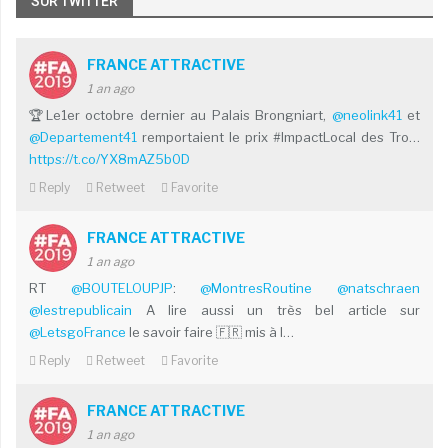
SUR TWITTER
FRANCE ATTRACTIVE
1 an ago
🏆Le1er octobre dernier au Palais Brongniart,
@neolink41
et
@Departement41
remportaient le prix #ImpactLocal des Tro…
https://t.co/YX8mAZ5b0D
Reply
Retweet
Favorite
FRANCE ATTRACTIVE
1 an ago
RT
@BOUTELOUPJP
:
@MontresRoutine
@natschraen
@lestrepublicain
A lire aussi un très bel article sur
@LetsgoFrance
le savoir faire 🇫🇷 mis à l…
Reply
Retweet
Favorite
FRANCE ATTRACTIVE
1 an ago