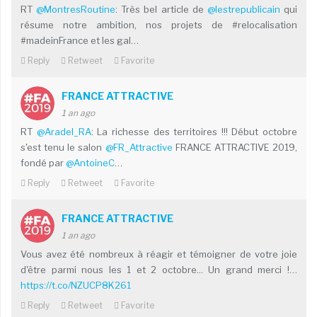
RT
@MontresRoutine
: Très bel article de
@lestrepublicain
qui
résume notre ambition, nos projets de #relocalisation
#madeinFrance et les gal…
Reply
Retweet
Favorite
FRANCE ATTRACTIVE
1 an ago
RT
@Aradel_RA
: La richesse des territoires !!! Début octobre
s'est tenu le salon
@FR_Attractive
FRANCE ATTRACTIVE 2019,
fondé par
@AntoineC
…
Reply
Retweet
Favorite
FRANCE ATTRACTIVE
1 an ago
Vous avez été nombreux à réagir et témoigner de votre joie
d'être parmi nous les 1 et 2 octobre... Un grand merci !…
https://t.co/NZUCP8K261
Reply
Retweet
Favorite