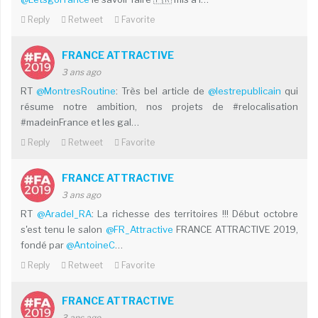
Reply
Retweet
Favorite
FRANCE ATTRACTIVE
3 ans ago
RT
@MontresRoutine
: Très bel article de
@lestrepublicain
qui
résume notre ambition, nos projets de #relocalisation
#madeinFrance et les gal…
Reply
Retweet
Favorite
FRANCE ATTRACTIVE
3 ans ago
RT
@Aradel_RA
: La richesse des territoires !!! Début octobre
s'est tenu le salon
@FR_Attractive
FRANCE ATTRACTIVE 2019,
fondé par
@AntoineC
…
Reply
Retweet
Favorite
FRANCE ATTRACTIVE
3 ans ago