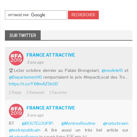
SUR TWITTER
FRANCE ATTRACTIVE
3 ans ago
🏆Le1er octobre dernier au Palais Brongniart,
@neolink41
et
@Departement41
remportaient le prix #ImpactLocal des Tro…
https://t.co/YX8mAZ5b0D
Reply
Retweet
Favorite
FRANCE ATTRACTIVE
3 ans ago
RT
@BOUTELOUPJP
:
@MontresRoutine
@natschraen
@lestrepublicain
A lire aussi un très bel article sur
@LetsgoFrance
le savoir faire 🇫🇷 mis à l…