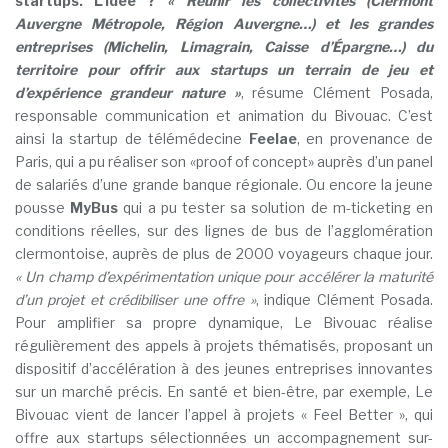
startups. L’idée ?
« Réunir les collectivités (Clermont
Auvergne Métropole, Région Auvergne…) et les grandes
entreprises (Michelin, Limagrain, Caisse d’Épargne…) du
territoire pour offrir aux startups un terrain de jeu et
d’expérience grandeur nature »
, résume Clément Posada,
responsable communication et animation du Bivouac. C’est
ainsi la startup de télémédecine
Feelae
, en provenance de
Paris, qui a pu réaliser son «proof of concept» auprès d’un panel
de salariés d’une grande banque régionale. Ou encore la jeune
pousse
MyBus
qui a pu tester sa solution de m-ticketing en
conditions réelles, sur des lignes de bus de l’agglomération
clermontoise, auprès de plus de 2000 voyageurs chaque jour.
« Un champ d’expérimentation unique pour accélérer la maturité
d’un projet et crédibiliser une offre »
, indique Clément Posada.
Pour amplifier sa propre dynamique, Le Bivouac réalise
régulièrement des appels à projets thématisés, proposant un
dispositif d’accélération à des jeunes entreprises innovantes
sur un marché précis. En santé et bien-être, par exemple, Le
Bivouac vient de lancer l’appel à projets « Feel Better », qui
offre aux startups sélectionnées un accompagnement sur-