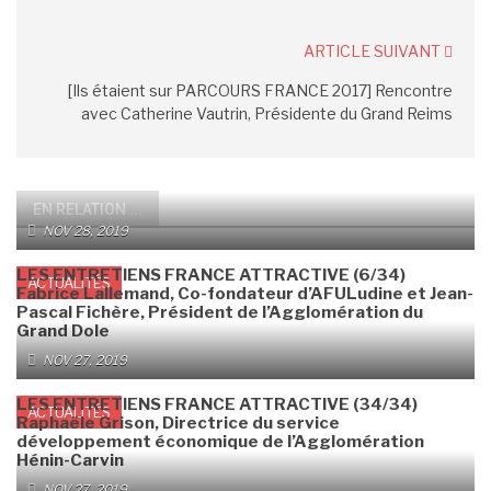
ARTICLE SUIVANT
[Ils étaient sur PARCOURS FRANCE 2017] Rencontre
avec Catherine Vautrin, Présidente du Grand Reims
EN RELATION ...
NOV 28, 2019
LES ENTRETIENS FRANCE ATTRACTIVE (6/34)
ACTUALITÉS
Fabrice Lallemand, Co-fondateur d’AFULudine et Jean-
Pascal Fichère, Président de l’Agglomération du
Grand Dole
NOV 27, 2019
LES ENTRETIENS FRANCE ATTRACTIVE (34/34)
ACTUALITÉS
Raphaële Grison, Directrice du service
développement économique de l’Agglomération
Hénin-Carvin
NOV 27, 2019