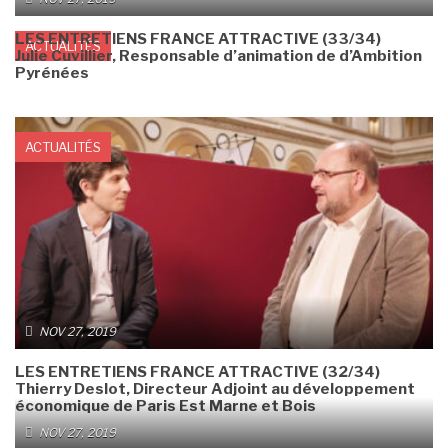
LES ENTRETIENS FRANCE ATTRACTIVE (33/34)
ACTUALITÉS
Julie Cuvillier, Responsable d’animation de d’Ambition
Pyrénées
ACTUALITÉS
NOV 27, 2019
LES ENTRETIENS FRANCE ATTRACTIVE (32/34)
Thierry Deslot, Directeur Adjoint au développement
économique de Paris Est Marne et Bois
NOV 27, 2019