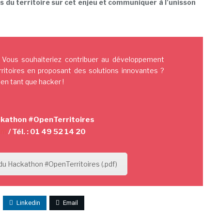
 du territoire sur cet enjeu et communiquer à l’unisson
 Vous souhaiteriez contribuer au développement
rritoires en proposant des solutions innovantes ?
en tant que hacker !
ckathon #OpenTerritoires
om
/
Tél. : 01 49 52 14 2
0
du Hackathon #OpenTerritoires (.pdf)
Linkedin
Email