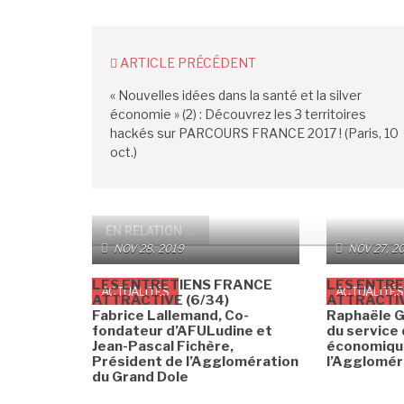
ARTICLE PRÉCÉDENT
« Nouvelles idées dans la santé et la silver
économie » (2) : Découvrez les 3 territoires
hackés sur PARCOURS FRANCE 2017 ! (Paris, 10
oct.)
EN RELATION ...
NOV 28, 2019
NOV 27, 2
LES ENTRETIENS FRANCE
LES ENTRE
ACTUALITÉS
ACTUALITÉS
ATTRACTIVE (6/34)
ATTRACTIV
Fabrice Lallemand, Co-
Raphaële G
fondateur d’AFULudine et
du service
Jean-Pascal Fichère,
économiqu
Président de l’Agglomération
l’Agglomér
du Grand Dole