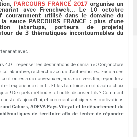
tion,
PARCOURS FRANCE 2017
organise un
nariat avec Frenchweb… Le 10 octobre
if couramment utilisé dans le domaine du
à la sauce PARCOURS FRANCE : plus d’une
ation (startups, porteurs de projets)
autour de 3 thématiques incontournables du
tenariat avec :
rs 4.0 – repenser les destinations de demain » : Conjoncture
ie collaborative, recherche accrue d’authenticité… Face à ces
i confrontés à de nouveaux enjeux : se diversifier, répondre à
 l’expérience client… Et les territoires n’ont d’autre choix
rquer ! De quels méthodes et outils disposent-ils ? Comment
le touriste d’aujourd’hui, et comment anticiper ses motivations
and Cahors, ADEVA Pays Vitryat et le département du
oblématiques de territoire afin de tenter de répondre