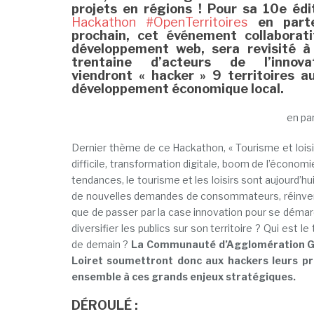
projets en régions ! Pour sa 10e édi
Hackathon #OpenTerritoires
en parte
prochain, cet événement collaborat
développement web, sera revisité 
trentaine d’acteurs de l’innov
viendront « hacker » 9 territoires 
développement économique local.
en par
Dernier thème de ce Hackathon, « Tourisme et loisi
difficile, transformation digitale, boom de l’économ
tendances, le tourisme et les loisirs sont aujourd’hu
de nouvelles demandes de consommateurs, réinventer
que de passer par la case innovation pour se déma
diversifier les publics sur son territoire ? Qui est 
de demain ?
La Communauté d’Agglomération Gr
Loiret soumettront donc aux hackers leurs pr
ensemble à ces grands enjeux stratégiques.
DÉROULÉ :