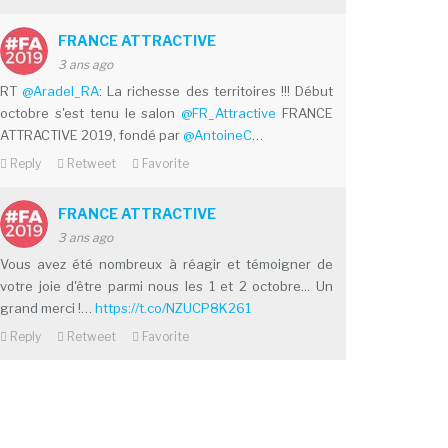
FRANCE ATTRACTIVE
3 ans ago
RT
@Aradel_RA
: La richesse des territoires !!! Début
octobre s'est tenu le salon
@FR_Attractive
FRANCE
ATTRACTIVE 2019, fondé par
@AntoineC
…
Reply
Retweet
Favorite
FRANCE ATTRACTIVE
3 ans ago
Vous avez été nombreux à réagir et témoigner de
votre joie d'être parmi nous les 1 et 2 octobre... Un
grand merci !…
https://t.co/NZUCP8K261
Reply
Retweet
Favorite