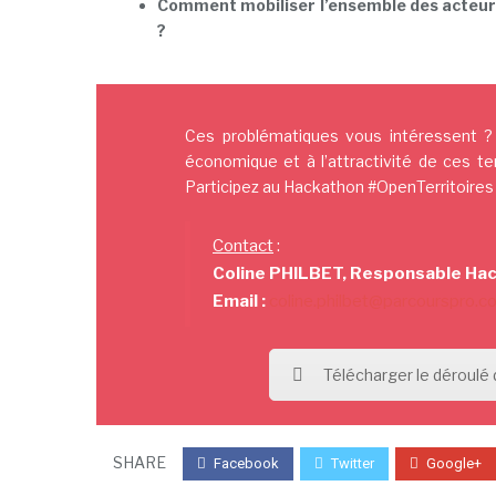
Comment mobiliser l’ensemble des acteurs
?
Ces problématiques vous intéressent ?
économique et à l’attractivité de ces te
Participez au Hackathon #OpenTerritoires 
Contact
:
Coline PHILBET, Responsable Ha
Email :
coline.philbet@parcourspro.c
Télécharger le déroulé 
SHARE
Facebook
Twitter
Google+