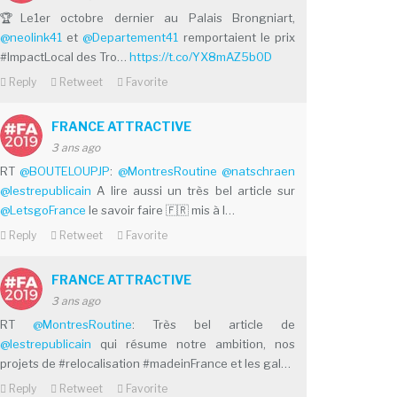
🏆Le1er octobre dernier au Palais Brongniart,
@neolink41
et
@Departement41
remportaient le prix
#ImpactLocal des Tro…
https://t.co/YX8mAZ5b0D
Reply
Retweet
Favorite
FRANCE ATTRACTIVE
3 ans ago
RT
@BOUTELOUPJP
:
@MontresRoutine
@natschraen
@lestrepublicain
A lire aussi un très bel article sur
@LetsgoFrance
le savoir faire 🇫🇷 mis à l…
Reply
Retweet
Favorite
FRANCE ATTRACTIVE
3 ans ago
RT
@MontresRoutine
: Très bel article de
@lestrepublicain
qui résume notre ambition, nos
projets de #relocalisation #madeinFrance et les gal…
Reply
Retweet
Favorite