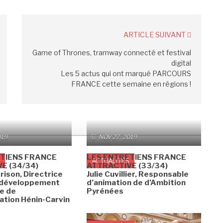
ARTICLE SUIVANT
Game of Thrones, tramway connecté et festival
digital
Les 5 actus qui ont marqué PARCOURS
FRANCE cette semaine en régions !
019
NOV 27, 2019
TIENS FRANCE
LES ENTRETIENS FRANCE
ACTUALITÉS
E (34/34)
ATTRACTIVE (33/34)
rison, Directrice
Julie Cuvillier, Responsable
 développement
d’animation de d’Ambition
e de
Pyrénées
ation Hénin-Carvin