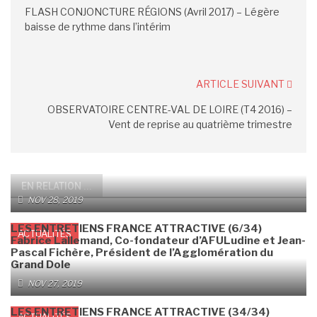
FLASH CONJONCTURE RÉGIONS (Avril 2017) – Légère
baisse de rythme dans l’intérim
ARTICLE SUIVANT
OBSERVATOIRE CENTRE-VAL DE LOIRE (T4 2016) –
Vent de reprise au quatrième trimestre
EN RELATION ...
NOV 28, 2019
LES ENTRETIENS FRANCE ATTRACTIVE (6/34)
ACTUALITÉS
Fabrice Lallemand, Co-fondateur d’AFULudine et Jean-
Pascal Fichère, Président de l’Agglomération du
Grand Dole
NOV 27, 2019
LES ENTRETIENS FRANCE ATTRACTIVE (34/34)