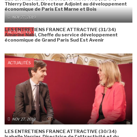
Thierry Deslot, Directeur Adjoint au développement
économique de Paris Est Marne et Bois
NOV 27, 2019
LES ENTRETIENS FRANCE ATTRACTIVE (31/34)
ACTUALITÉS
Amarine Nabi, Cheffe du service développement
économique de Grand Paris Sud Est Avenir
ACTUALITÉS
NOV 27, 2019
LES ENTRETIENS FRANCE ATTRACTIVE (30/34)
Isabelle Verrier, Directrice de l’attractivité et du