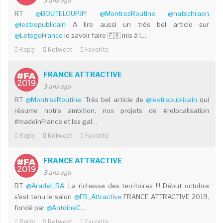
3 ans ago
RT
@BOUTELOUPJP
:
@MontresRoutine
@natschraen
@lestrepublicain
A lire aussi un très bel article sur
@LetsgoFrance
le savoir faire 🇫🇷 mis à l…
Reply
Retweet
Favorite
FRANCE ATTRACTIVE
3 ans ago
RT
@MontresRoutine
: Très bel article de
@lestrepublicain
qui
résume notre ambition, nos projets de #relocalisation
#madeinFrance et les gal…
Reply
Retweet
Favorite
FRANCE ATTRACTIVE
3 ans ago
RT
@Aradel_RA
: La richesse des territoires !!! Début octobre
s'est tenu le salon
@FR_Attractive
FRANCE ATTRACTIVE 2019,
fondé par
@AntoineC
…
Reply
Retweet
Favorite