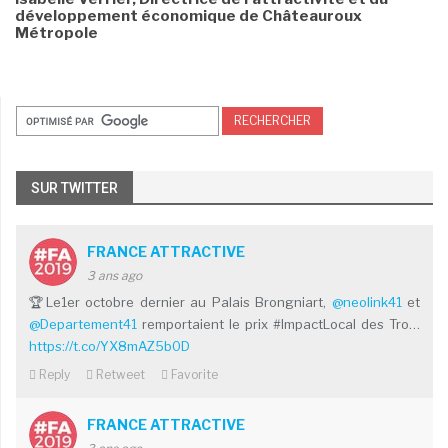
développement économique de Châteauroux
Métropole
SUR TWITTER
FRANCE ATTRACTIVE
3 ans ago
🏆Le1er octobre dernier au Palais Brongniart,
@neolink41
et
@Departement41
remportaient le prix #ImpactLocal des Tro…
https://t.co/YX8mAZ5b0D
Reply
Retweet
Favorite
FRANCE ATTRACTIVE