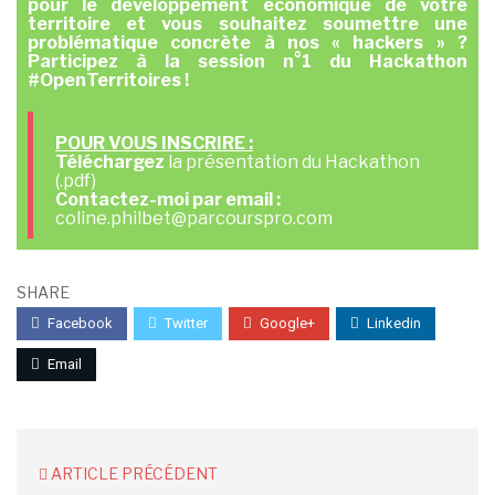
pour le développement économique de votre
territoire et vous souhaitez soumettre une
problématique concrète à nos « hackers » ?
Participez à la session n°1 du Hackathon
#OpenTerritoires !
POUR VOUS INSCRIRE
:
Téléchargez
la présentation du Hackathon
(.pdf)
Contactez-moi par email :
coline.philbet@parcourspro.com
SHARE
Facebook
Twitter
Google+
Linkedin
Email
ARTICLE PRÉCÉDENT