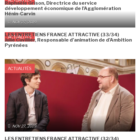
ACTUALITÉS
Raphaële Grison, Directrice du service
développement économique de l’Agglomération
Hénin-Carvin
NOV 27, 2019
LES ENTRETIENS FRANCE ATTRACTIVE (33/34)
ACTUALITÉS
Julie Cuvillier, Responsable d’animation de d’Ambition
Pyrénées
ACTUALITÉS
NOV 27, 2019
LES ENTRETIENS FRANCE ATTRACTIVE (32/34)