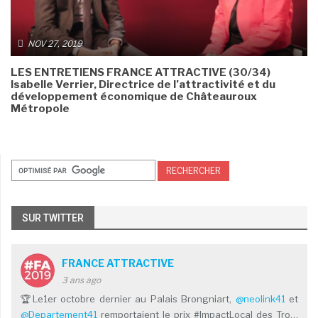
NOV 27, 2019
LES ENTRETIENS FRANCE ATTRACTIVE (30/34)
Isabelle Verrier, Directrice de l’attractivité et du
développement économique de Châteauroux
Métropole
SUR TWITTER
FRANCE ATTRACTIVE
3 ans ago
🏆Le1er octobre dernier au Palais Brongniart,
@neolink41
et
@Departement41
remportaient le prix #ImpactLocal des Tro…