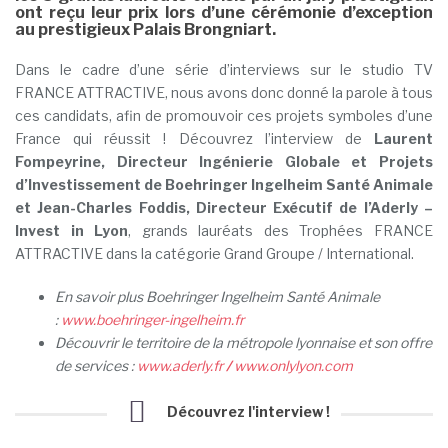
ont reçu leur prix lors d’une cérémonie d’exception
au prestigieux Palais Brongniart.
Dans le cadre d’une série d’interviews sur le studio TV
FRANCE ATTRACTIVE, nous avons donc donné la parole à tous
ces candidats, afin de promouvoir ces projets symboles d’une
France qui réussit ! Découvrez l’interview de
Laurent
Fompeyrine, Directeur Ingénierie Globale et Projets
d’Investissement de Boehringer Ingelheim Santé Animale
et Jean-Charles Foddis, Directeur Exécutif de l’Aderly –
Invest in Lyon
, grands lauréats des Trophées FRANCE
ATTRACTIVE dans la catégorie Grand Groupe / International.
En savoir plus Boehringer Ingelheim Santé Animale
:
www.boehringer-ingelheim.fr
Découvrir le territoire de la métropole lyonnaise et son offre
de services :
www.aderly.fr
/
www.onlylyon.com
Découvrez l'interview !