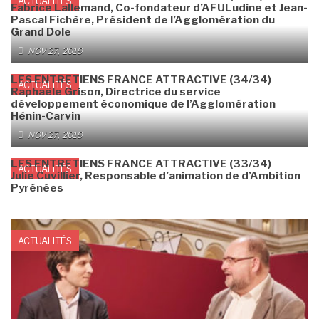
ACTUALITÉS
Fabrice Lallemand, Co-fondateur d’AFULudine et Jean-
Pascal Fichère, Président de l’Agglomération du
Grand Dole
NOV 27, 2019
LES ENTRETIENS FRANCE ATTRACTIVE (34/34)
ACTUALITÉS
Raphaële Grison, Directrice du service
développement économique de l’Agglomération
Hénin-Carvin
NOV 27, 2019
LES ENTRETIENS FRANCE ATTRACTIVE (33/34)
ACTUALITÉS
Julie Cuvillier, Responsable d’animation de d’Ambition
Pyrénées
ACTUALITÉS