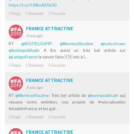
https://t.co/YX8mAZ5b0D
Reply
Retweet
Favorite
FRANCE ATTRACTIVE
3 ans ago
RT
@BOUTELOUPJP
:
@MontresRoutine
@natschraen
@lestrepublicain
A lire aussi un très bel article sur
@LetsgoFrance
le savoir faire 🇫🇷 mis à l…
Reply
Retweet
Favorite
FRANCE ATTRACTIVE
3 ans ago
RT
@MontresRoutine
: Très bel article de
@lestrepublicain
qui
résume notre ambition, nos projets de #relocalisation
#madeinFrance et les gal…
Reply
Retweet
Favorite
FRANCE ATTRACTIVE