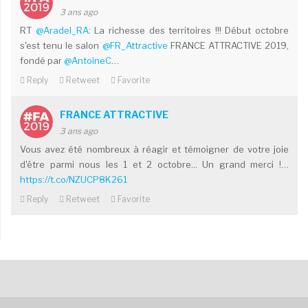
3 ans ago
RT
@Aradel_RA
: La richesse des territoires !!! Début octobre
s'est tenu le salon
@FR_Attractive
FRANCE ATTRACTIVE 2019,
fondé par
@AntoineC
…
Reply
Retweet
Favorite
FRANCE ATTRACTIVE
3 ans ago
Vous avez été nombreux à réagir et témoigner de votre joie
d'être parmi nous les 1 et 2 octobre... Un grand merci !…
https://t.co/NZUCP8K261
Reply
Retweet
Favorite