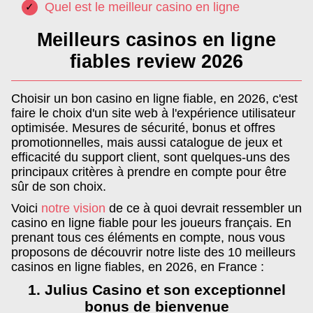
Quel est le meilleur casino en ligne
Meilleurs casinos en ligne
fiables review 2026
Choisir un bon casino en ligne fiable, en 2026, c'est
faire le choix d'un site web à l'expérience utilisateur
optimisée. Mesures de sécurité, bonus et offres
promotionnelles, mais aussi catalogue de jeux et
efficacité du support client, sont quelques-uns des
principaux critères à prendre en compte pour être
sûr de son choix.
Voici
notre vision
de ce à quoi devrait ressembler un
casino en ligne fiable pour les joueurs français. En
prenant tous ces éléments en compte, nous vous
proposons de découvrir notre liste des 10 meilleurs
casinos en ligne fiables, en 2026, en France :
1. Julius Casino et son exceptionnel
bonus de bienvenue