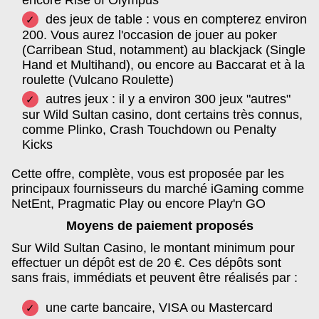
encore Rise of Olympus
des jeux de table : vous en compterez environ
200. Vous aurez l'occasion de jouer au poker
(Carribean Stud, notamment) au blackjack (Single
Hand et Multihand), ou encore au Baccarat et à la
roulette (Vulcano Roulette)
autres jeux : il y a environ 300 jeux "autres"
sur Wild Sultan casino, dont certains très connus,
comme Plinko, Crash Touchdown ou Penalty
Kicks
Cette offre, complète, vous est proposée par les
principaux fournisseurs du marché iGaming comme
NetEnt, Pragmatic Play ou encore Play'n GO
Moyens de paiement proposés
Sur Wild Sultan Casino, le montant minimum pour
effectuer un dépôt est de 20 €. Ces dépôts sont
sans frais, immédiats et peuvent être réalisés par :
une carte bancaire, VISA ou Mastercard