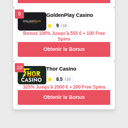
9
GoldenPlay Casino
9
/ 10
Bonus 100% Jusqu'à 555 € + 100 Free
Spins
Obtenir le Bonus
10
Thor Casino
8.5
/ 10
325% Jusqu'à 2000 € + 200 Free Spins
Obtenir le Bonus