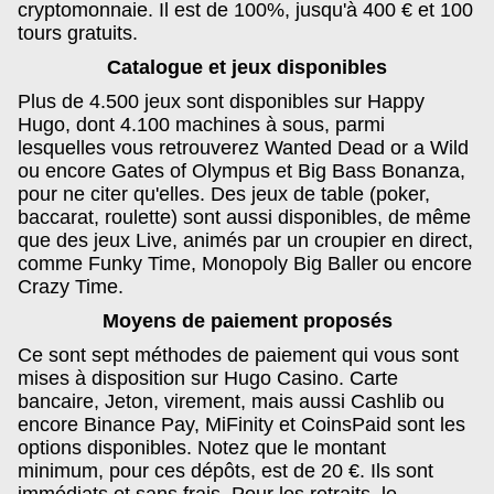
cryptomonnaie. Il est de 100%, jusqu'à 400 € et 100
tours gratuits.
Catalogue et jeux disponibles
Plus de 4.500 jeux sont disponibles sur Happy
Hugo, dont 4.100 machines à sous, parmi
lesquelles vous retrouverez Wanted Dead or a Wild
ou encore Gates of Olympus et Big Bass Bonanza,
pour ne citer qu'elles. Des jeux de table (poker,
baccarat, roulette) sont aussi disponibles, de même
que des jeux Live, animés par un croupier en direct,
comme Funky Time, Monopoly Big Baller ou encore
Crazy Time.
Moyens de paiement proposés
Ce sont sept méthodes de paiement qui vous sont
mises à disposition sur Hugo Casino. Carte
bancaire, Jeton, virement, mais aussi Cashlib ou
encore Binance Pay, MiFinity et CoinsPaid sont les
options disponibles. Notez que le montant
minimum, pour ces dépôts, est de 20 €. Ils sont