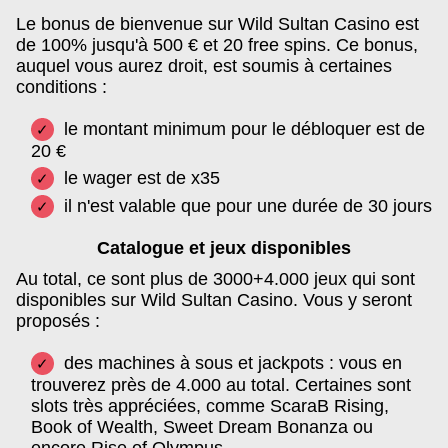
Le bonus de bienvenue sur Wild Sultan Casino est
de 100% jusqu'à 500 € et 20 free spins. Ce bonus,
auquel vous aurez droit, est soumis à certaines
conditions :
le montant minimum pour le débloquer est de
20 €
le wager est de x35
il n'est valable que pour une durée de 30 jours
Catalogue et jeux disponibles
Au total, ce sont plus de 3000+4.000 jeux qui sont
disponibles sur Wild Sultan Casino. Vous y seront
proposés :
des machines à sous et jackpots : vous en
trouverez près de 4.000 au total. Certaines sont
slots très appréciées, comme ScaraB Rising,
Book of Wealth, Sweet Dream Bonanza ou