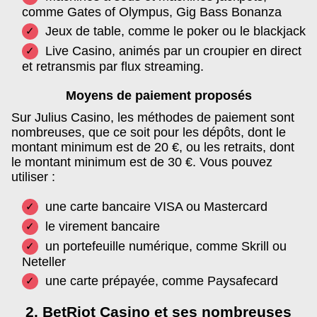
comme Gates of Olympus, Gig Bass Bonanza
Jeux de table, comme le poker ou le blackjack
Live Casino, animés par un croupier en direct
et retransmis par flux streaming.
Moyens de paiement proposés
Sur Julius Casino, les méthodes de paiement sont
nombreuses, que ce soit pour les dépôts, dont le
montant minimum est de 20 €, ou les retraits, dont
le montant minimum est de 30 €. Vous pouvez
utiliser :
une carte bancaire VISA ou Mastercard
le virement bancaire
un portefeuille numérique, comme Skrill ou
Neteller
une carte prépayée, comme Paysafecard
2. BetRiot Casino et ses nombreuses