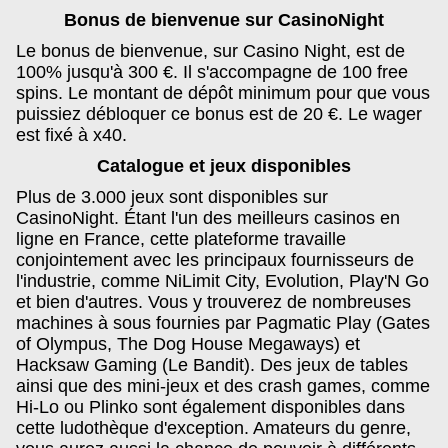
Bonus de bienvenue sur CasinoNight
Le bonus de bienvenue, sur Casino Night, est de
100% jusqu'à 300 €. Il s'accompagne de 100 free
spins. Le montant de dépôt minimum pour que vous
puissiez débloquer ce bonus est de 20 €. Le wager
est fixé à x40.
Catalogue et jeux disponibles
Plus de 3.000 jeux sont disponibles sur
CasinoNight. Étant l'un des meilleurs casinos en
ligne en France, cette plateforme travaille
conjointement avec les principaux fournisseurs de
l'industrie, comme NiLimit City, Evolution, Play'N Go
et bien d'autres. Vous y trouverez de nombreuses
machines à sous fournies par Pagmatic Play (Gates
of Olympus, The Dog House Megaways) et
Hacksaw Gaming (Le Bandit). Des jeux de tables
ainsi que des mini-jeux et des crash games, comme
Hi-Lo ou Plinko sont également disponibles dans
cette ludothèque d'exception. Amateurs du genre,