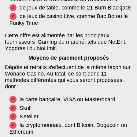
de jeux de table, comme le 21 Burn Blackjack
de jeux de casino Live, comme Bac Bo ou le
Funky Time
Cette offre est alimentée par les principaux
fournisseurs iGaming du marché, tels que NetEnt,
Yggdrasil ou NoLimit.
Moyens de paiement proposés
Dépôts et retraits s'effectuent de la même façon sur
Wonaco Casino. Au total, ce sont donc 11
méthodes différentes qui vous seront proposées,
dont :
la carte bancaire, VISA ou Masterdcard
Skrill
Neteller
la cryptomonnaie, dont Bitcoin, Dogecoin ou
Ethereum