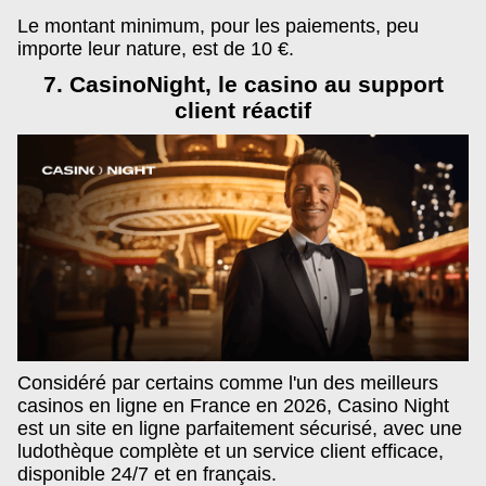
Le montant minimum, pour les paiements, peu
importe leur nature, est de 10 €.
7. CasinoNight, le casino au support
client réactif
Considéré par certains comme l'un des meilleurs
casinos en ligne en France en 2026, Casino Night
est un site en ligne parfaitement sécurisé, avec une
ludothèque complète et un service client efficace,
disponible 24/7 et en français.