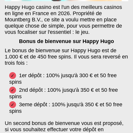
Happy Hugo casino est l'un des meilleurs casinos
en ligne en France en 2026. Propriété de
Mountberg B.V., ce site a voulu mettre en place
quelque chose de simple, pour vous permettre de
vous focaliser sur l'essentiel : le jeu.
Bonus de bienvenue sur Happy Hugo
Le bonus de bienvenue sur Happy Hugo est de
1.000 € et de 450 free spins. Il vous sera reversé en
trois fois :
1er dépôt : 100% jusqu'à 300 € et 50 free
spins
2nd dépôt : 100% jusqu'à 350 € et 50 free
spins
3eme dépôt : 100% jusqu'à 350 € et 50 free
spins
Un second bonus de bienvenue vous est proposé,
si vous souhaitez effectuer votre dépôt en