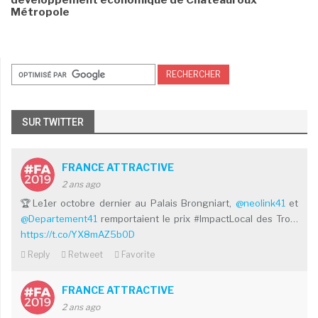
développement économique de Châteauroux
Métropole
SUR TWITTER
FRANCE ATTRACTIVE
2 ans ago
🏆Le1er octobre dernier au Palais Brongniart,
@neolink41
et
@Departement41
remportaient le prix #ImpactLocal des Tro…
https://t.co/YX8mAZ5b0D
Reply
Retweet
Favorite
FRANCE ATTRACTIVE
2 ans ago