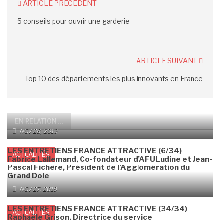
ARTICLE PRÉCÉDENT
5 conseils pour ouvrir une garderie
ARTICLE SUIVANT
Top 10 des départements les plus innovants en France
EN RELATION ...
NOV 28, 2019
LES ENTRETIENS FRANCE ATTRACTIVE (6/34)
ACTUALITÉS
Fabrice Lallemand, Co-fondateur d’AFULudine et Jean-
Pascal Fichère, Président de l’Agglomération du
Grand Dole
NOV 27, 2019
LES ENTRETIENS FRANCE ATTRACTIVE (34/34)
ACTUALITÉS
Raphaële Grison, Directrice du service