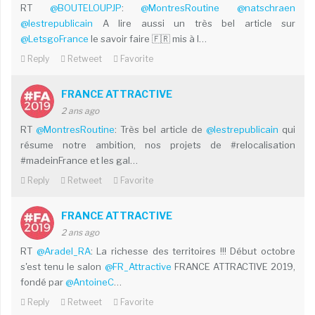
RT
@BOUTELOUPJP
:
@MontresRoutine
@natschraen
@lestrepublicain
A lire aussi un très bel article sur
@LetsgoFrance
le savoir faire 🇫🇷 mis à l…
Reply
Retweet
Favorite
FRANCE ATTRACTIVE
2 ans ago
RT
@MontresRoutine
: Très bel article de
@lestrepublicain
qui
résume notre ambition, nos projets de #relocalisation
#madeinFrance et les gal…
Reply
Retweet
Favorite
FRANCE ATTRACTIVE
2 ans ago
RT
@Aradel_RA
: La richesse des territoires !!! Début octobre
s'est tenu le salon
@FR_Attractive
FRANCE ATTRACTIVE 2019,
fondé par
@AntoineC
…
Reply
Retweet
Favorite