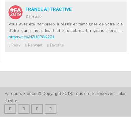
FRANCE ATTRACTIVE
2 ans ago
Vous avez été nombreux à réagir et témoigner de votre joie
d'être parmi nous les 1 et 2 octobre... Un grand merci !…
https://t.co/NZUCP8K261
Reply
Retweet
Favorite
Parcours France © Copyright 2018,
Tous droits réservés
–
plan
du site